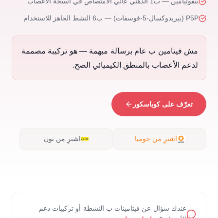
بنفوتيامين — ب1 الدهني عالي الامتصاص في أنسجة الأعصاب
P5P (بيريدوكسال-5-فوسفات) — ب6 النشط الجاهز للاستخدام
مش فيتامين ب عام برسالة مبهمة — هو تركيبة مصممة
لدعم الأعصاب بالمنطق الكيميائي الصح.
تعرّف على كوباسكور
اشترِ من جوميا
اشترِ من نون
عندك سؤال عن فيتامينات ب النشطة أو تركيبات دعم