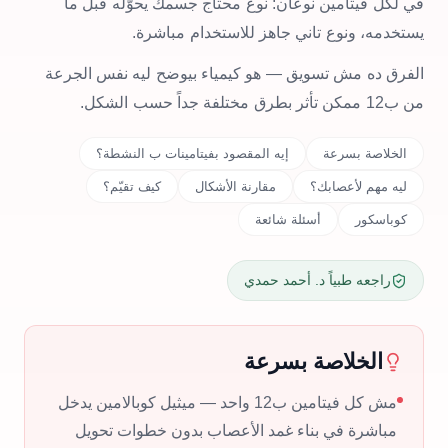
في لكل فيتامين نوعان: نوع محتاج جسمك يحوّله قبل ما
يستخدمه، ونوع تاني جاهز للاستخدام مباشرة.
الفرق ده مش تسويق — هو كيمياء بيوضح ليه نفس الجرعة
من ب12 ممكن تأثر بطرق مختلفة جداً حسب الشكل.
الخلاصة بسرعة
إيه المقصود بفيتامينات ب النشطة؟
ليه مهم لأعصابك؟
مقارنة الأشكال
كيف تقيّم؟
كوباسكور
أسئلة شائعة
راجعه طبياً د. أحمد حمدي
الخلاصة بسرعة
مش كل فيتامين ب12 واحد — ميثيل كوبالامين يدخل
مباشرة في بناء غمد الأعصاب بدون خطوات تحويل