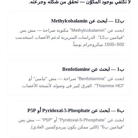
لا تكتفي بوجود المكوّن — تحقق من شكله وجرعته.
ب12 — ابحث عن Methylcobalamin
ابحث عن "Methylcobalamin" مكتوبة صراحة — مش بس
"فيتامين ب12". الدراسات السريرية لدعم الأعصاب استخدمت
500–1500 ميكروجرام يومياً.
ب1 — ابحث عن Benfotiamine
ابحث عن "Benfotiamine" صراحة — مش "ثيامين" أو
"Thiamine HCl". الفرق كبير في وصوله لأنسجة الأعصاب.
ب6 — ابحث عن Pyridoxal-5-Phosphate أو P5P
ابحث عن "Pyridoxal-5-Phosphate" أو "P5P" — مش بس
"فيتامين ب6" (اللي ممكن يكون بيريدوكسين العادي).