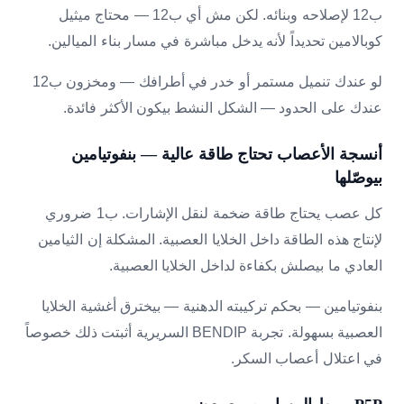
ب12 لإصلاحه وبنائه. لكن مش أي ب12 — محتاج ميثيل
كوبالامين تحديداً لأنه يدخل مباشرة في مسار بناء الميالين.
لو عندك تنميل مستمر أو خدر في أطرافك — ومخزون ب12
عندك على الحدود — الشكل النشط بيكون الأكثر فائدة.
أنسجة الأعصاب تحتاج طاقة عالية — بنفوتيامين
بيوصّلها
كل عصب يحتاج طاقة ضخمة لنقل الإشارات. ب1 ضروري
لإنتاج هذه الطاقة داخل الخلايا العصبية. المشكلة إن الثيامين
العادي ما بيصلش بكفاءة لداخل الخلايا العصبية.
بنفوتيامين — بحكم تركيبته الدهنية — بيخترق أغشية الخلايا
العصبية بسهولة. تجربة BENDIP السريرية أثبتت ذلك خصوصاً
في اعتلال أعصاب السكر.