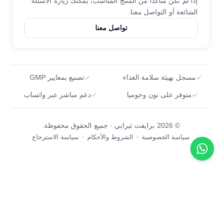
إذا لم تكن متأكدًا من المنتج المناسب،
يمكنك زيارة الأسئلة
الشائعة أو التواصل معنا.
فيتامينات ب النشطة
تواصل معنا
كوانتابون
دعم العظام والعضلات
مسجل بهيئة سلامة الغذاء
تصنيع بمعايير GMP
متوفر على نون وجوميا
دعم مباشر عبر واتساب
© 2026 برايفت ثيرابي · جميع الحقوق محفوظة.
·
·
سياسة الخصوصية
الشروط والأحكام
سياسة الاسترجاع