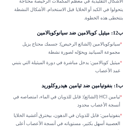
الأشكال التقليدية في معظم المكملات الرخيصة محتاجة
يتحولوا في الكبد أو الخلايا قبل الاستخدام. الأشكال النشطة
بتتخطى هذه الخطوة.
ب12: ميثيل كوبالامين ضد سيانوكوبالامين
سيانوكوبالامين (الشائع الرخيص): جسمك محتاج يزيل
مجموعة السيانيد ويحوّله لصورة نشطة
ميثيل كوبالامين: يدخل مباشرة في دورة الميثيلة التي بتبني
غمد الأعصاب
ب1: بنفوتيامين ضد ثيامين هيدروكلوريد
ثيامين HCl (الشائع): قابل للذوبان في الماء، امتصاصه في
أنسجة الأعصاب محدود
بنفوتيامين: قابل للذوبان في الدهون، بيخترق أغشية الخلايا
العصبية أسهل بكثير، مستوياته في أنسجة الأعصاب أعلى