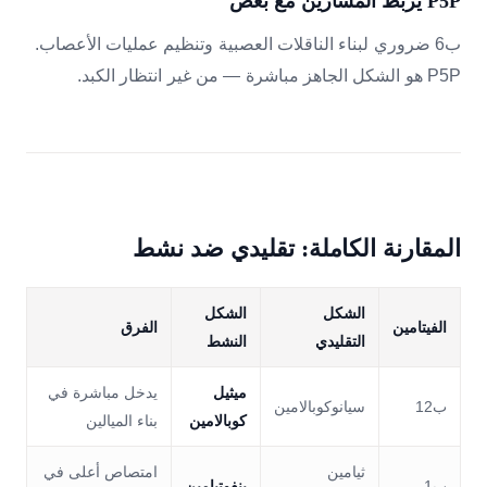
P5P يربط المسارين مع بعض
ب6 ضروري لبناء الناقلات العصبية وتنظيم عمليات الأعصاب.
P5P هو الشكل الجاهز مباشرة — من غير انتظار الكبد.
المقارنة الكاملة: تقليدي ضد نشط
الشكل
الشكل
الفيتامين
الفرق
التقليدي
النشط
ميثيل
يدخل مباشرة في
ب12
سيانوكوبالامين
كوبالامين
بناء الميالين
ثيامين
امتصاص أعلى في
ب1
بنفوتيامين