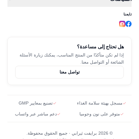
جوميا
من نحن
دورة غزيرة والحديد
تابعنا
سياسة الخصوصية
لماذا تثق بنا
كوباسكور
الشروط والأحكام
تنميل وخدر
د. أحمد حمدي
سياسة الاسترجاع
هل تحتاج إلى مساعدة؟
ضعف الأعصاب ونقص ب12
تواصل معنا
إذا لم تكن متأكدًا من المنتج المناسب،
يمكنك زيارة الأسئلة
الشائعة أو التواصل معنا.
فيتامينات ب النشطة
تواصل معنا
كوانتابون
دعم العظام والعضلات
مسجل بهيئة سلامة الغذاء
تصنيع بمعايير GMP
متوفر على نون وجوميا
دعم مباشر عبر واتساب
© 2026 برايفت ثيرابي · جميع الحقوق محفوظة.