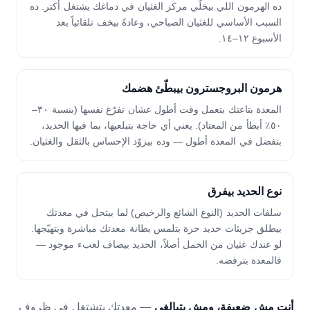
ده الهرمون اللي بيخلّي مركز الغثيان في دماغك يشتغل أكتر. ده
السبب الأساسي للغثيان الصباحي، وعادةً بيخف تلقائياً بعد
الأسبوع ١٢–١٤.
هرمون البروجسترون بيبطّئ هضمك
المعدة بتاعتك بتعمل وقت أطول عشان تفرّغ نفسها (بنسبة ٣٠–
٥٠٪ أبطأ من المعتاد). يعني أي حاجة بتبلعيها، بما فيها الحديد،
بتفضل في المعدة أطول — وده بيزوّد الإحساس بالثقل والغثيان.
نوع الحديد بيفرق
سلفات الحديد (النوع الشائع والرخيص) لما بيتحل في معدتك
بيطلق جزيئات حديد حرة بتلمس بطانة معدتك مباشرة وبتهيّجها.
لو عندك غثيان من الحمل أصلاً، الحديد بيضاف لعبء موجود —
فالمعدة بترفضه.
أنتِ مش ضعيفة، ومش بتبالغي
— معدتك بتشتغل في ظروف