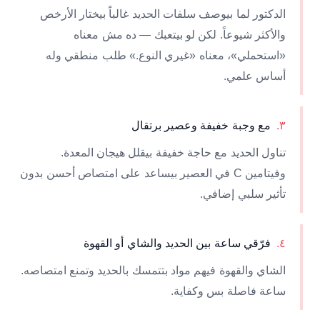
الدكتور لما بيوصف سلفات الحديد غالباً بيختار الأرخص
والأكثر شيوعاً. لكن لو بيتعبك — ده مش معناه
«استحملي»، معناه «غيري النوع.» طلب منطقي وله
أساس علمي.
٣
.
مع وجبة خفيفة وعصير برتقال
تناول الحديد مع حاجة خفيفة بيقلل هيجان المعدة.
وفيتامين C في العصير بيساعد على امتصاص أحسن بدون
تأثير سلبي إضافي.
٤
.
فرّقي ساعة بين الحديد والشاي أو القهوة
الشاي والقهوة فيهم مواد بتتمسك بالحديد وتمنع امتصاصه.
ساعة فاصلة بس وكفاية.