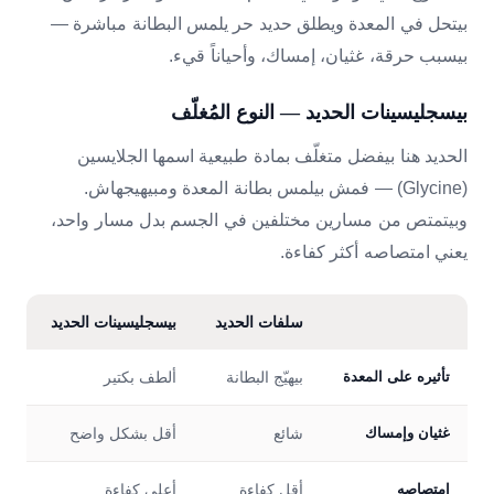
بيتحل في المعدة ويطلق حديد حر يلمس البطانة مباشرة —
بيسبب حرقة، غثيان، إمساك، وأحياناً قيء.
بيسجليسينات الحديد — النوع المُغلّف
الحديد هنا بيفضل متغلّف بمادة طبيعية اسمها الجلايسين
(Glycine) — فمش بيلمس بطانة المعدة ومبيهيجهاش.
وبيتمتص من مسارين مختلفين في الجسم بدل مسار واحد،
يعني امتصاصه أكثر كفاءة.
سلفات الحديد
بيسجليسينات الحديد
تأثيره على المعدة
بيهيّج البطانة
ألطف بكتير
غثيان وإمساك
شائع
أقل بشكل واضح
امتصاصه
أقل كفاءة
أعلى كفاءة