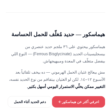
هيماسكور — حديد مُغلّف للحمل الحساسة
هيماسكور بيحتوي على ٣٦ ملجم حديد عنصري من
بيسجليسينات الحديد (Ferrous Bisglycinate) — النوع اللي
بيفضل متغلّف في المعدة ومبيهيجهاش.
مش بيعالج غثيان الحمل الهرموني — ده بيخف تلقائياً بعد
الأسبوع ١٢–١٤. لكن لو الغثيان بيتفاقم من نوع الحديد نفسه،
التغيير ممكن يخلّي الاستمرار اليومي أسهل بكتير.
اعرفي أكتر عن هيماسكور
دعم الحديد أثناء الحمل