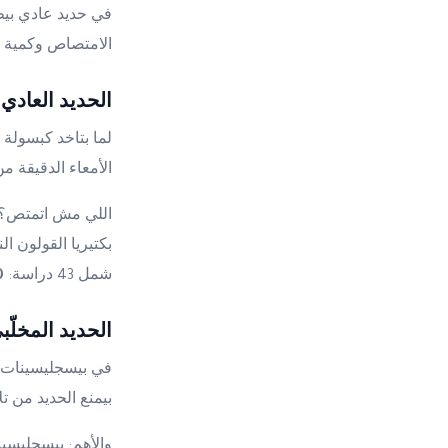
في حديد عادي بيط
الامتصاص وكمية ا
الحديد العاد
لما بتاخد كبسولة
الأمعاء الدقيقة م
اللي مش اتمتص؟ ب
بكتيريا القولون ا
شمل 43 دراسة:
30–50% من 
الحديد المخلّ
في بيسجليسينات ا
بيمنع الحديد من 
والأهم: بيسجليسي