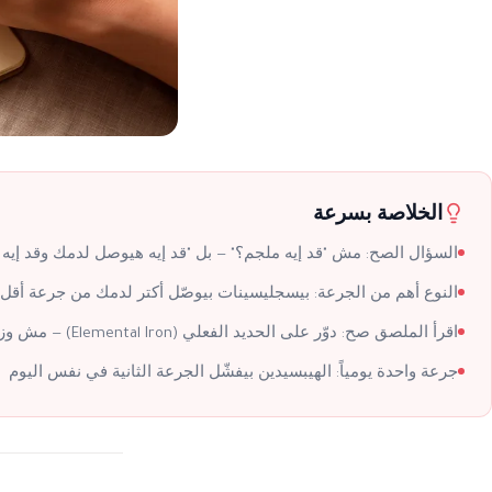
الخلاصة بسرعة
السؤال الصح: مش "قد إيه ملجم؟" — بل "قد إيه هيوصل لدمك وقد إيه 
النوع أهم من الجرعة: بيسجليسينات بيوصّل أكتر لدمك من جرعة أقل،
اقرأ الملصق صح: دوّر على الحديد الفعلي (Elemental Iron) — مش وزن المركب
جرعة واحدة يومياً: الهيبسيدين بيفشّل الجرعة الثانية في نفس اليوم