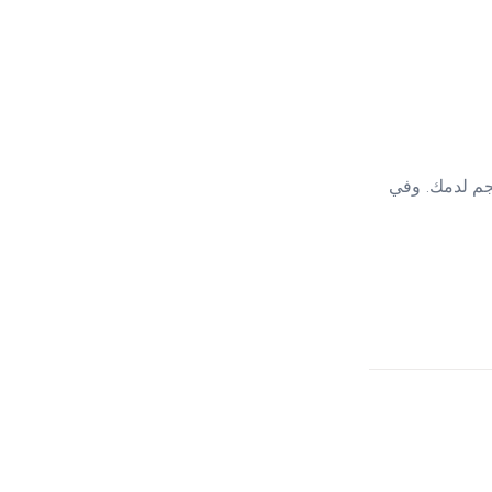
مش كافي. في مكملات فيها 42 ملجم حديد فعلي بيوصّل منها ~4 ملجم لدمك. وفي