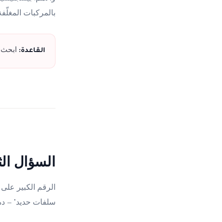
بالمركبات المغلّف
القاعدة:
ابحث عن كلمة "ب
السؤال الث
سلفات حديد" — ده مش 130 ملجم حديد. الحديد الفعلي (العنصر