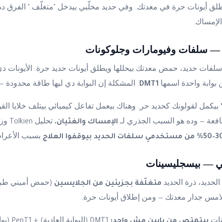
لق أيونات حرة في معدتك. وفي حديد مخلّبي بيدخل "متغلّف." الفرق ده
لإمساك.
ي — سلفات وفيومارات وجلوكونات
 سلفات حديد، حمض معدتك بيحللها ويطلق أيونات حديد حرة. الأيونات د
ن بوابة واحدة اسمها
DMT1
. المشكلة إن البوابة دي ليها طاقة محدودة —
يكمل لقولونك كحديد حر. وهناك بيعمل تفاعل كيميائي بيتلف خلايا ا
لنافعة — وده هو السبب الجذري لـ
الإمساك والغثيان.
مستخدمي سلفات الحديد بيوقفوا العلاج
بسبب الأعراض
بي — بيسجليسينات
لحديد، ذرة الحديد
متغلّفة بجزيئين من الجلايسين
(حمض أميني طبيع
تلامس جدار معدتك — ومن إطلاق أيونات حرة.
نات
بيتمتص من بابين مش واحد:
DMT1 (الب