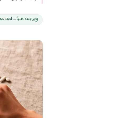
راجعه طبياً د. أحمد ح