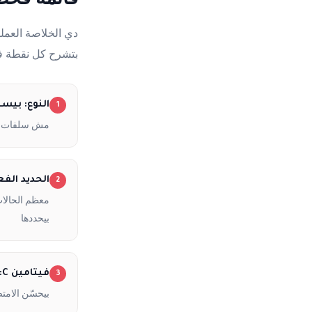
دي الخلاصة العملي
بتشرح كل نقطة في
النوع: بيسجليسينات / 
1
مش سلفات أو 
الحديد الف
2
بيحددها
فيتامين C: موجود في التركيبة أو بتاخده معه
3
بيحسّن الامت