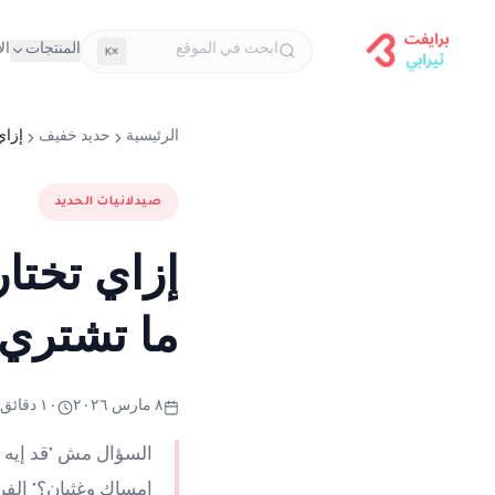
المنتجات
ال
⌘K
الرئيسية
حديد خفيف
إزاي
صيدلانيات الحديد
ما تشتري
٨ مارس ٢٠٢٦
١٠ دقائق قراءة
السؤال مش "قد إيه م
إمساك وغثيان؟" الفر