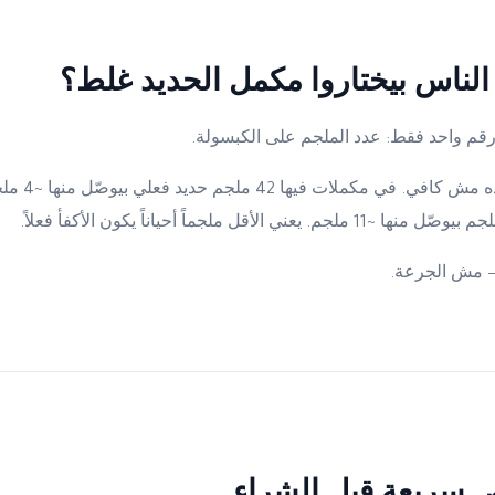
الناس بيختاروا مكمل الحديد غلط؟
 رقم واحد فقط: عدد الملجم على الكبسولة.
بس الرقم ده وحده 
— مش الجرعة.
 سريعة قبل الشراء