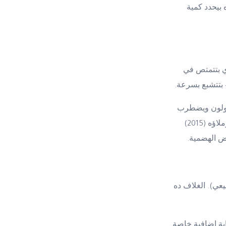
 بيحدد كمية
ي بتتمتص في
 بتتشبع بسرعة.
لقولون ويضطرب
تحليل Tolkien وزملاؤه (2015)
 الهضمية.
ي). الغلاف ده
وابة العادية) + PepT1 (بوابة إضافية خاصة