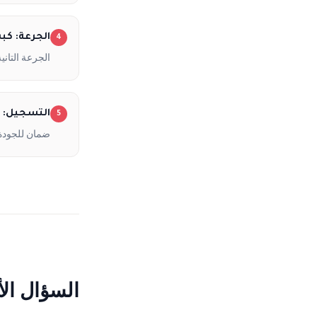
الجرعة: كب
4
الجرعة التانية في نف
التسجيل: مسجّ
5
ضمان للجودة 
السؤال الأ