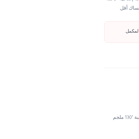
مساك أقل.
الرقم الكبير على الكبسولة مش وزن الحديد — ده وزن المركب كله. لما بتشوف على الحبة "130 ملجم