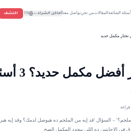
أسئلة الشائعة
المقالات
من نحن
تواصل معنا
أماكن الشراء
EN
اكتشف
 تختار مكمل حديد
إزاي تختار أفض
لجم؟" — السؤال "قد إيه من الملجم ده هيوصل لدمك؟ وقد إيه هي
ق في الإجابتين ده اللي بيحدد المكمل الصح.