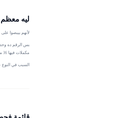
ليه معظم 
لأنهم بيبصوا على
مكملات فيها 36 ملجم بيوصّل منها ~11 ملجم. يعني الأقل ملجماً أحياناً يكون الأكفأ فعلاً.
السبب في النوع 
قائمة فحص