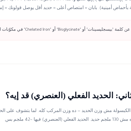
ة بأحماض أمينية). بابان = امتصاص أعلى = حديد أقل يوصل قولونك = إ
يسجليسينات" أو "Bisglycinate" أو "Chelated Iron" في مكوّنات المكمل.
اني: الحديد الفعلي (العنصري) قد إيه؟
ي) فيها ~42 ملجم بس.