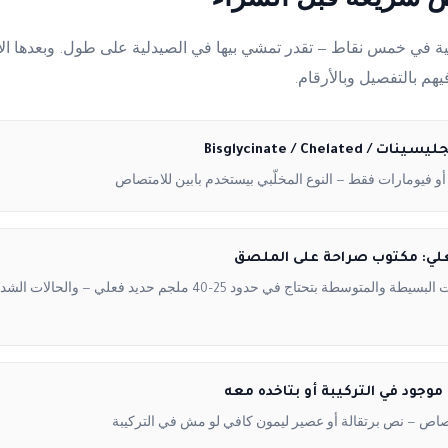
ة في خمس نقاط — تقدر تمشي بيها في الصيدلية على طول. وبعدها الأسئ
هم بالتفصيل وبالأرقام.
Bisglycinate / Chelated
فيومارات فقط — النوع المخلّبي بيستخدم بابين للامتصاص
علي: مكتوب صراحة على الملصق
معظم الحالات البسيطة والمتوسطة بتحتاج في حدود 25–40 ملجم حديد فعلي — و
صاص — نص برتقالة أو عصير ليمون كافي لو مش في التركيبة