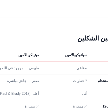
ين الشكلين
سيانوكوبالامين
ميثيلكوبالامين
صناعي
طبيعي — موجود في اللحو
ستخدام
٣ خطوات
صفر — جاهز مباشرة
أقل
أعلى (Paul & Brady 2017)
1
✅ ممتازة
✅ ممتازة