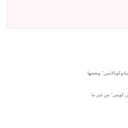
كتوب عليه "سيانوكوبالامين" وبعضها
ين كويس" من غير ما