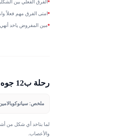
الفرق الفعلي بين الشكل
امتى الفرق مهم فعلاً و
مين المفروض ياخد أنه
رحلة ب12 جوه جسمك — في دقيقة واحدة
ملخص: سيانوكوبالامين بيحتاج ٣ خطوات في الكبد قبل ما يشتغل. ميثيلكوبا
والأعصاب.