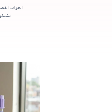
ميثيلك