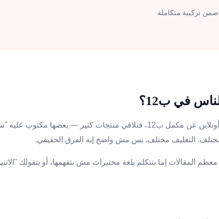
 ضمن تركيبة متكاملة
لناس في ب12؟
بتروح الصيدلية أو بتبحث أونلاين عن مكمل ب12، فتلاقي منتجات كتير — بعضها م
 مختلف. التغليف مختلف. بس مش واضح إيه الفرق الحقيقي.
عظم المقالات إما بتتكلم بلغة مختبرات مش بتفهمها، أو بتقولك "الاتن