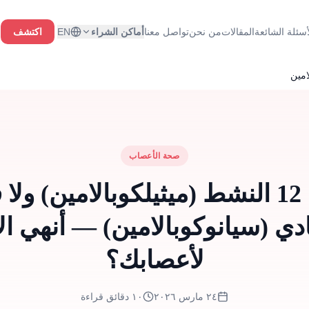
أسئلة الشائعة
المقالات
من نحن
تواصل معنا
أماكن الشراء
EN
اكتشف
امين
صحة الأعصاب
فيتامين ب 12 النشط (ميثيلكوبالامين) 
لعادي (سيانوكوبالامين) — أنهي ا
لأعصابك؟
٢٤ مارس ٢٠٢٦
١٠ دقائق قراءة