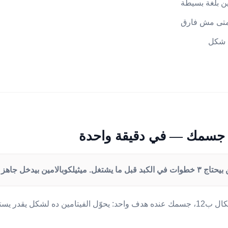
ين بلغة بسيطة
امتى مش فارق
ي شكل
لامين بيدخل جاهز ومباشر.
لما بتاخد أي شكل من أشكال ب12، جسمك عنده هدف واحد: يحوّل الفيتامين ده لشكل يق