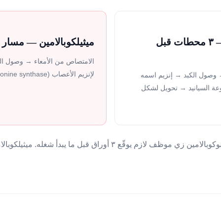
سيانوكوبالامين — ٣ محطات قبل
ميثيلكوبالامين — مسار 
الامتصاص من الأمعاء → وصول الخل
لإنزيم الأعصاب (methionine synthase) → يشتغل
 وصول الكبد → إنزيم اسمه
مجموعة السيانيد → تحويل لشكل
 يوقّع ٣ أوراق قبل ما يبدأ شغله. ميثيلكوبالامين جاهز من أول يوم.