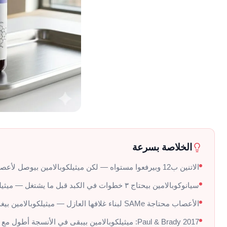
الخلاصة بسرعة
الاتنين ب12 وبيرفعوا مستواه — لكن ميثيلكوبالامين بيوصل لأعصابك بدون خطوات تحويل إضافية
سيانوكوبالامين بيحتاج ٣ خطوات في الكبد قبل ما يشتغل — ميثيلكوبالامين بيدخل جاهز ومباشر
الأعصاب محتاجة SAMe لبناء غلافها العازل — ميثيلكوبالامين بيغذي المسار ده مباشرة
Paul & Brady 2017: ميثيلكوبالامين بيبقى في الأنسجة أطول مع طرح أقل في البول