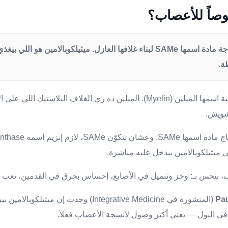
صاً للأعصاب؟
ملخص: الأعصاب محتاجة مادة اسمها SAMe لبناء غلافها العازل. ميثيلكوبالامين 
ة.
أعصابك مغلّفة بطبقة دهنية اسمها الميلين (Myelin). الميلين ده زي الغلاف البلاس
تشويش.
ي ميثيلكوبالامين بيدخل عليه مباشرة.
عف، بتحس بـ: وخز وتنميل في الأصابع، إحساس بحرق في القدمين، تعب 
(المنشورة في Integrative Medicine) وجدت إن م
ي البول — يعني أكتر وصول لأنسجة الأعصاب فعلاً.