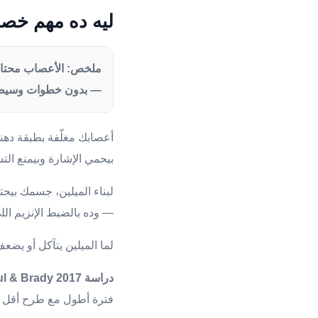
ليه ده مهم خصو
— بدون خطوات وسيط
بيحمي الإشارة وبيمنع ال
— وده بالضبط الإنزيم الل
لما الميلين يتآكل أو يض
دراسة Paul & Brady 2017
فترة أطول مع طرح أقل ف