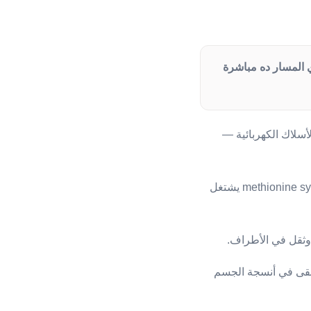
هو اللي بيغذي المسار ده مباشرة
تيك اللي على الأسلاك الكهربائية —
لبناء الميلين، جسمك بيحتاج مادة اسمها SAMe. وعشان تتكوّن SAMe، لازم إنزيم اسمه methionine synthase يشتغل
وثقل في الأطراف.
يثيلكوبالامين بيبقى في أنسجة الجسم