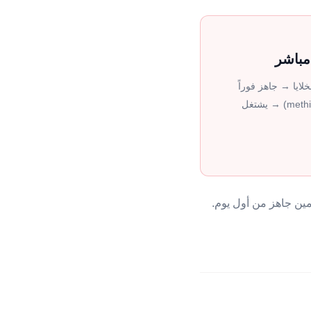
مباشر
ايا → جاهز فوراً