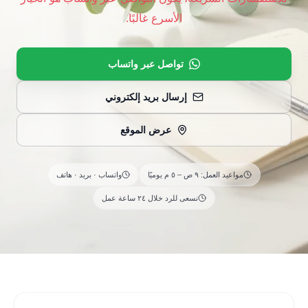
الأسرع غالبًا.
تواصل عبر واتساب
إرسال بريد إلكتروني
عرض الموقع
مواعيد العمل: ٩ ص – ٥ م يوميًا
واتساب · بريد · هاتف
نسعى للرد خلال ٢٤ ساعة عمل