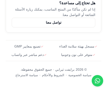
سياسة الاسترجاع
هل تحتاج إلى مساعدة؟
ضعف الأعصاب ونقص ب12
تواصل معنا
إذا لم تكن متأكدًا من المنتج المناسب،
يمكنك زيارة الأسئلة
الشائعة أو التواصل معنا.
فيتامينات ب النشطة
تواصل معنا
كوانتابون
دعم العظام والعضلات
مسجل بهيئة سلامة الغذاء
تصنيع بمعايير GMP
متوفر على نون وجوميا
دعم مباشر عبر واتساب
© 2026 برايفت ثيرابي · جميع الحقوق محفوظة.
·
·
سياسة الخصوصية
الشروط والأحكام
سياسة الاسترجاع