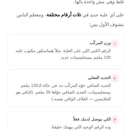
غلط وهي مش واخدة بالها.
على أي علبة حديد في
، ومعظم الناس
تلات أرقام مختلفة
بتشوف الأول بس:
وزن المركّب
١
الرقم الكبير اللي على العلبة. مثلاً هيماسكور مكتوب عليه
130 ملجم بيسجليسينات حديد.
الحديد الفعلي
٢
الحديد الصافي جوّه المركّب ده. في حالة الـ130 ملجم
بيسجليسينات، الحديد الصافي جوّاها 36 ملجم. (الباقي هو
الجلايسين — الغلاف الواقي نفسه.)
اللي بيوصل لدمك فعلاً
٣
وده الرقم الوحيد اللي بيهمك حقيقةً.