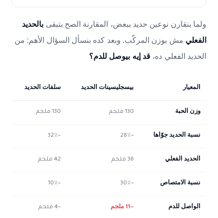
ولما بنقارن نوعين حديد ببعض، المقارنة الصح بتبقى
بالحديد
مش بوزن المركّب. وبعد كده بنسأل السؤال الأهم: من
الفعلي
الحديد الفعلي ده،
قد إيه بيوصل للدم؟
المعيار
بيسجليسينات الحديد
سلفات الحديد
وزن الحبة
130 ملجم
130 ملجم
نسبة الحديد جوّاها
~28٪
~32٪
الحديد الفعلي
36 ملجم
42 ملجم
نسبة الامتصاص
~30٪
~10٪
الواصل للدم
~11 ملجم
~4 ملجم