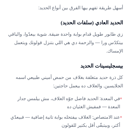
أسهل طريقة تفهم بيها الفرق بين أنواع الحديد:
الحديد العادي (سلفات الحديد)
زي طابور طويل قدام بوابة واحدة ضيقة. شوية بيعدّوا، والباقي
بيتكدّس ورا — والزحمة دي هي اللي بتنزل قولونك وبتعمل
الإمساك.
بيسجليسينات الحديد
كل ذرة حديد متغلفة بغلاف من حمض أميني طبيعي اسمه
الجلايسين. والغلاف ده بيعمل حاجتين:
في المعدة: الحديد فاضل جوّه الغلاف، مش بيلمس جدار
المعدة — فمفيش الغثيان ده
عند الامتصاص: الغلاف بيفتحله بوابة تانية إضافية — فبيعدّي
أكتر، وبيتبقّى أقل بكتير للقولون