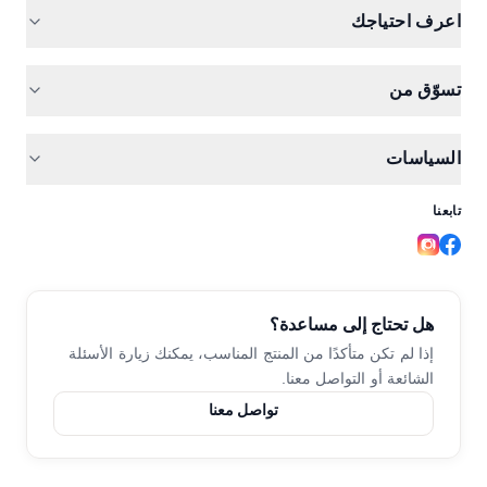
المنتجات
اعرف احتياجك
الباقات
هيماسكور
تسوّق من
الأسئلة الشائعة
حديد للمعدة الحساسة
نون
المقالات
السياسات
حديد للحمل
جوميا
من نحن
دورة غزيرة والحديد
تابعنا
سياسة الخصوصية
لماذا تثق بنا
كوباسكور
الشروط والأحكام
تنميل وخدر
د. أحمد حمدي
سياسة الاسترجاع
هل تحتاج إلى مساعدة؟
ضعف الأعصاب ونقص ب12
تواصل معنا
إذا لم تكن متأكدًا من المنتج المناسب،
يمكنك زيارة الأسئلة
الشائعة أو التواصل معنا.
فيتامينات ب النشطة
تواصل معنا
كوانتابون
دعم العظام والعضلات