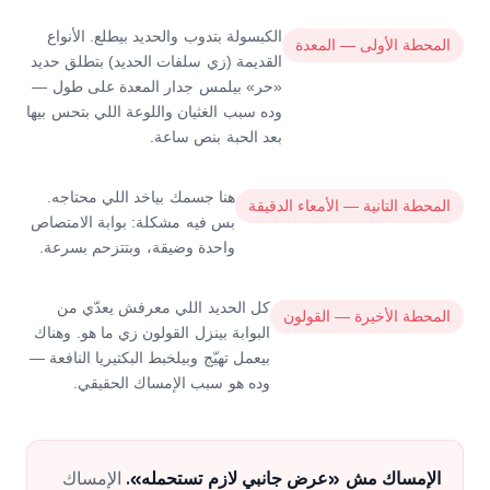
الكبسولة بتدوب والحديد بيطلع. الأنواع
المحطة الأولى — المعدة
القديمة (زي سلفات الحديد) بتطلق حديد
«حر» بيلمس جدار المعدة على طول —
وده سبب الغثيان واللوعة اللي بتحس بيها
بعد الحبة بنص ساعة.
هنا جسمك بياخد اللي محتاجه.
المحطة التانية — الأمعاء الدقيقة
بس فيه مشكلة: بوابة الامتصاص
واحدة وضيقة، وبتتزحم بسرعة.
كل الحديد اللي معرفش يعدّي من
المحطة الأخيرة — القولون
البوابة بينزل القولون زي ما هو. وهناك
بيعمل تهيّج وبيلخبط البكتيريا النافعة —
وده هو سبب الإمساك الحقيقي.
الإمساك
الإمساك مش «عرض جانبي لازم تستحمله».