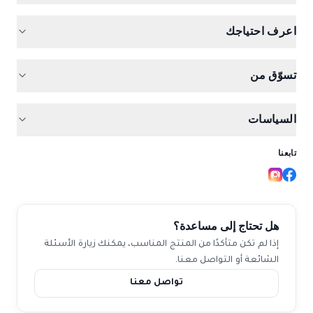
المنتجات
اعرف احتياجك
الباقات
هيماسكور
تسوّق من
الأسئلة الشائعة
حديد للمعدة الحساسة
نون
المقالات
السياسات
حديد للحمل
جوميا
من نحن
دورة غزيرة والحديد
تابعنا
سياسة الخصوصية
لماذا تثق بنا
كوباسكور
الشروط والأحكام
تنميل وخدر
د. أحمد حمدي
سياسة الاسترجاع
هل تحتاج إلى مساعدة؟
ضعف الأعصاب ونقص ب12
تواصل معنا
إذا لم تكن متأكدًا من المنتج المناسب،
يمكنك زيارة الأسئلة
الشائعة أو التواصل معنا.
فيتامينات ب النشطة
تواصل معنا
كوانتابون