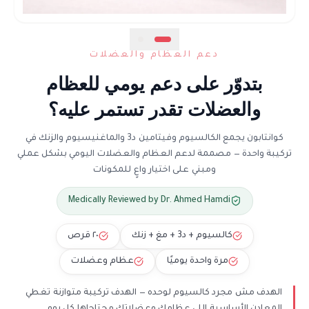
دعم العظام والعضلات
بتدوّر على دعم يومي للعظام
والعضلات تقدر تستمر عليه؟
كوانتابون يجمع الكالسيوم وفيتامين د3 والماغنيسيوم والزنك في
تركيبة واحدة — مصممة لدعم العظام والعضلات اليومي بشكل عملي
ومبني على اختيار واعٍ للمكونات
Medically Reviewed by Dr. Ahmed Hamdi
كالسيوم + د3 + مغ + زنك
٢٠ قرص
مرة واحدة يوميًا
عظام وعضلات
الهدف مش مجرد كالسيوم لوحده — الهدف تركيبة متوازنة تغطي
المعادن الأساسية اللي عظامك وعضلاتك محتاجاها كل يوم